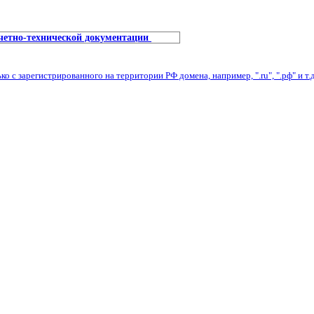
учетно-технической документации
с зарегистрированного на территории РФ домена, например, ".ru", ".рф" и т.д