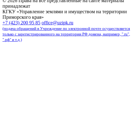
© 2026 Права на все представленные на сайте материалы
принадлежат
КГКУ «Управление землями и имуществом на территории
Приморского края»
карта сайта
+7 (423) 200 95 85
office@uzipk.ru
(подача обращений в Учреждение по электронной почте осуществляется
только с зарегистрированного на территории РФ домена, например, ".ru",
".рф" и т.д.)