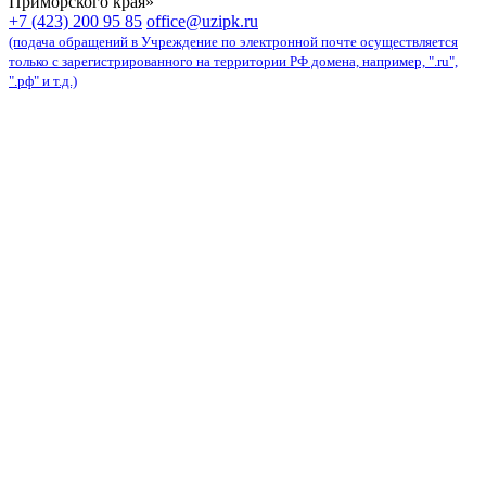
Приморского края»
карта сайта
+7 (423) 200 95 85
office@uzipk.ru
(подача обращений в Учреждение по электронной почте осуществляется
только с зарегистрированного на территории РФ домена, например, ".ru",
".рф" и т.д.)