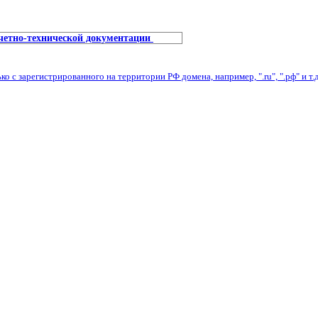
учетно-технической документации
с зарегистрированного на территории РФ домена, например, ".ru", ".рф" и т.д