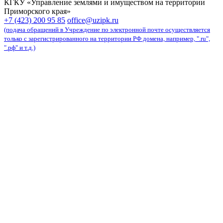
КГКУ «Управление землями и имуществом на территории
Приморского края»
карта сайта
+7 (423) 200 95 85
office@uzipk.ru
(подача обращений в Учреждение по электронной почте осуществляется
только с зарегистрированного на территории РФ домена, например, ".ru",
".рф" и т.д.)