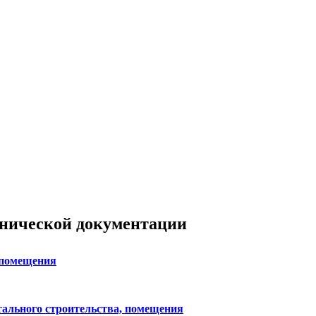
хнической документации
 помещения
тального строительства, помещения