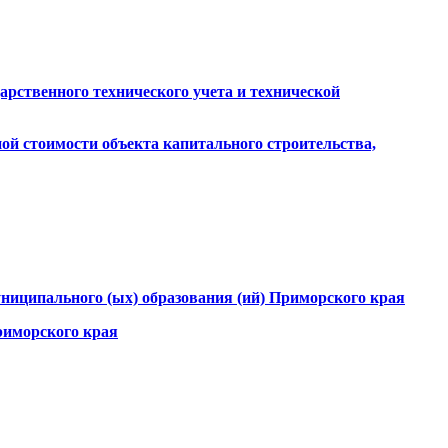
рственного технического учета и технической
ой стоимости объекта капитального строительства,
униципального (ых) образования (ий) Приморского края
риморского края