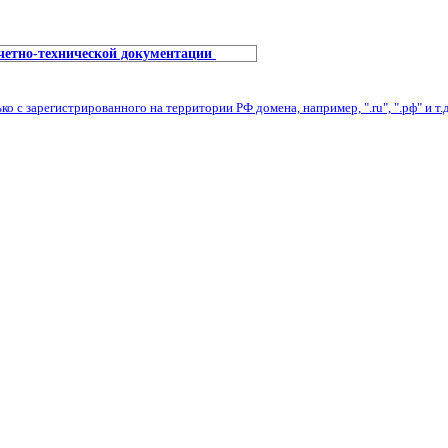
учетно-технической документации
с зарегистрированного на территории РФ домена, например, ".ru", ".рф" и т.д