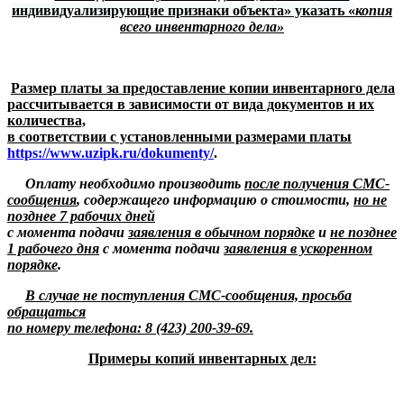
индивидуализирующие признаки объекта»
указать «
копия
всего инвентарного дела»
Размер платы за предоставление копии инвентарного дела
рассчитывается в зависимости от вида документов и их
количества,
в соответствии с установленными размерами платы
https://www.uzipk.ru/dokumenty/
.
Оплату необходимо производить
после получения СМС-
сообщения
, содержащего информацию о стоимости,
но не
позднее 7 рабочих дней
с момента подачи
заявления в обычном порядке
и
не позднее
1 рабочего дня
с момента подачи
заявления в ускоренном
порядке
.
В случае не поступления СМС-сообщения, просьба
обращаться
по номеру телефона: 8 (423) 200-39-69.
Примеры копий инвентарных дел: