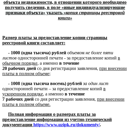
объекта недвижимости, в отношении которого необходимо
получить сведения, в
поле «
иные индивидуализирующие
признаки объекта»
указать «
копия страницы реестровой
книги»
Размер платы за предоставление копии страницы
реестровой книги составляет:
- 1000
(одна тысяча)
рублей
объемом
не более пяти
листов
односторонней печати
-
за предоставление копий
в
обычном порядке
, а именно
в течение
20 рабочих дней
со дня регистрации заявления,
при внесении
платы в полном объеме
;
-
1008
(
одна тысяча восемь) рублей
за один лист
односторонней печати
– за предоставление копий
в
ускоренном порядке
, а именно
в течение
7 рабочих дней
со дня регистрации заявления,
при внесении
платы в полном объеме.
Полная информация о размерах платы за
предоставление информации из учетно-технической
документации
https://www.uzipk.ru/dokumenty/
.