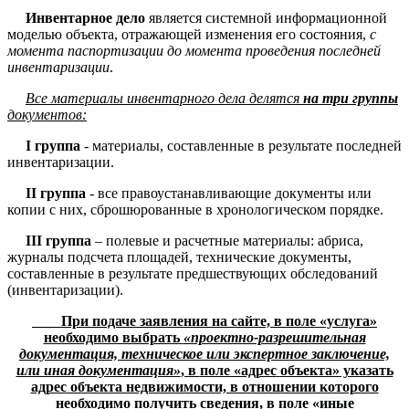
Инвентарное дело
является системной информационной
моделью объекта, отражающей изменения его состояния,
с
момента паспортизации до момента проведения последней
инвентаризации
.
Все материалы инвентарного дела делятся
на три группы
документов:
I
группа
- материалы, составленные в результате последней
инвентаризации.
II
группа
- все правоустанавливающие документы или
копии с них, сброшюрованные в хронологическом порядке.
III
группа
– полевые и расчетные материалы: абриса,
журналы подсчета площадей, технические документы,
составленные в результате предшествующих обследований
(инвентаризации).
При подаче заявления на сайте,
в
поле «услуга»
необходимо выбрать
«проектно-разрешительная
документация, техническое или экспертное заключение,
или иная документация»
, в
поле «адрес
объекта»
указать
адрес объекта недвижимости, в отношении которого
необходимо получить сведения, в
поле «
иные