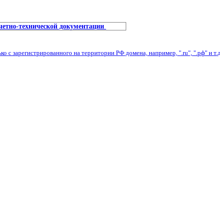
учетно-технической документации
с зарегистрированного на территории РФ домена, например, ".ru", ".рф" и т.д