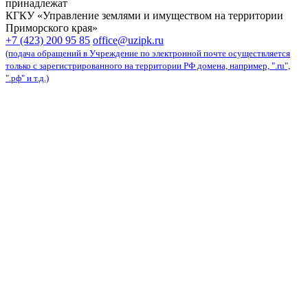
принадлежат
КГКУ «Управление землями и имуществом на территории
Приморского края»
карта сайта
+7 (423) 200 95 85
office@uzipk.ru
(подача обращений в Учреждение по электронной почте осуществляется
только с зарегистрированного на территории РФ домена, например, ".ru",
".рф" и т.д.)