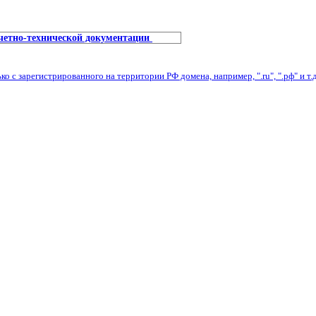
учетно-технической документации
с зарегистрированного на территории РФ домена, например, ".ru", ".рф" и т.д