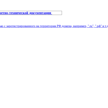
учетно-технической документации
с зарегистрированного на территории РФ домена, например, ".ru", ".рф" и т.д