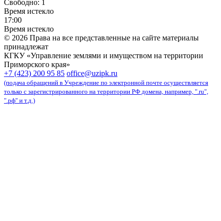
Свободно:
1
Время истекло
17:00
Время истекло
© 2026 Права на все представленные на сайте материалы
принадлежат
КГКУ «Управление землями и имуществом на территории
Приморского края»
карта сайта
+7 (423) 200 95 85
office@uzipk.ru
(подача обращений в Учреждение по электронной почте осуществляется
только с зарегистрированного на территории РФ домена, например, ".ru",
".рф" и т.д.)