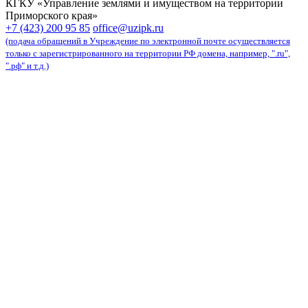
КГКУ «Управление землями и имуществом на территории
Приморского края»
карта сайта
+7 (423) 200 95 85
office@uzipk.ru
(подача обращений в Учреждение по электронной почте осуществляется
только с зарегистрированного на территории РФ домена, например, ".ru",
".рф" и т.д.)