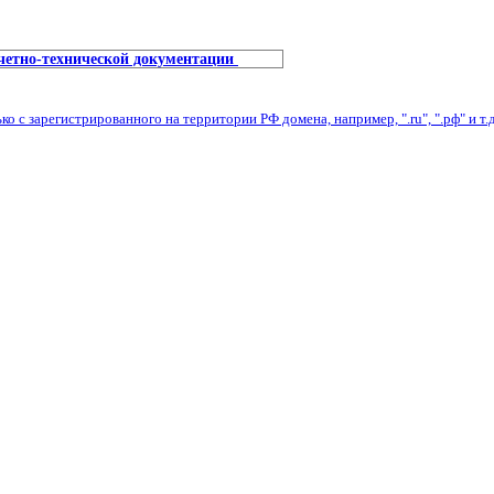
учетно-технической документации
с зарегистрированного на территории РФ домена, например, ".ru", ".рф" и т.д