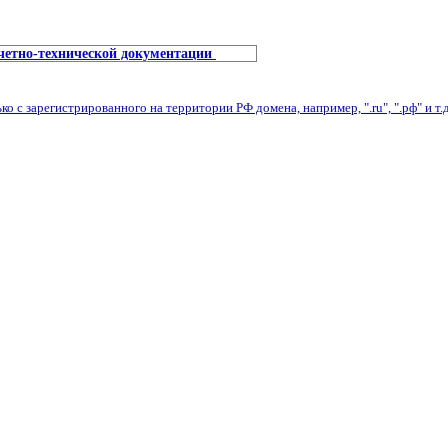
учетно-технической документации
с зарегистрированного на территории РФ домена, например, ".ru", ".рф" и т.д