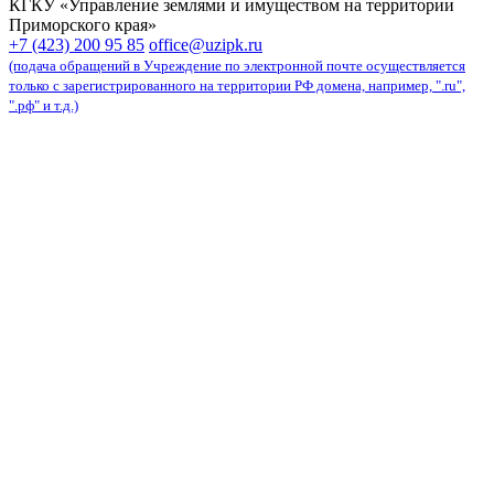
КГКУ «Управление землями и имуществом на территории
Приморского края»
карта сайта
+7 (423) 200 95 85
office@uzipk.ru
(подача обращений в Учреждение по электронной почте осуществляется
только с зарегистрированного на территории РФ домена, например, ".ru",
".рф" и т.д.)