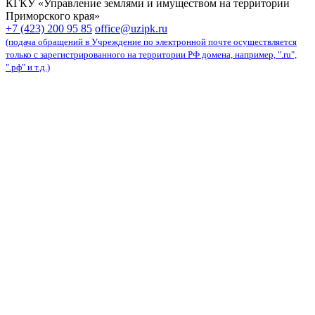
КГКУ «Управление землями и имуществом на территории
Приморского края»
карта сайта
+7 (423) 200 95 85
office@uzipk.ru
(подача обращений в Учреждение по электронной почте осуществляется
только с зарегистрированного на территории РФ домена, например, ".ru",
".рф" и т.д.)