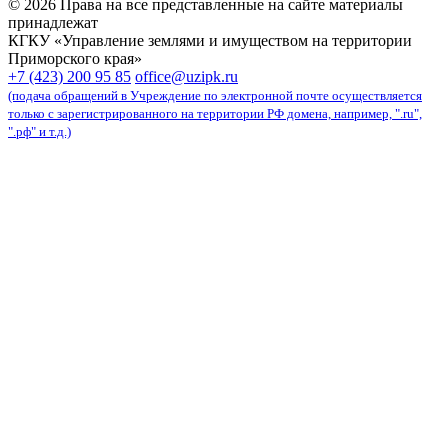
© 2026 Права на все представленные на сайте материалы
принадлежат
КГКУ «Управление землями и имуществом на территории
Приморского края»
карта сайта
+7 (423) 200 95 85
office@uzipk.ru
(подача обращений в Учреждение по электронной почте осуществляется
только с зарегистрированного на территории РФ домена, например, ".ru",
".рф" и т.д.)